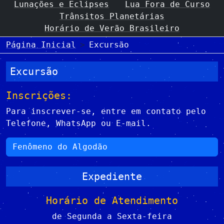
Lunações e Eclipses
Lua Fora de Curso
Trânsitos Planetárias
Horário de Verão Brasileiro
Página Inicial
Excursão
Excursão
Inscrições:
Para inscrever-se, entre em contato pelo
Telefone, WhatsApp ou E-mail.
Fenômeno do Algodão
Expediente
Horário de Atendimento
de Segunda a Sexta-feira